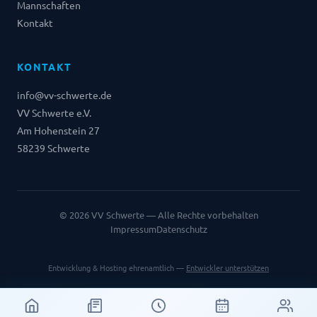
Mannschaften
Kontakt
KONTAKT
info@vv-schwerte.de
VV Schwerte e.V.
Am Hohenstein 27
58239 Schwerte
©
2026
VV Schwerte — Alle Rechte vorbehalten
Impressum
Datenschutz
Entwicklung & Hosting ehrenamtlich —
Entwickler unterstützen