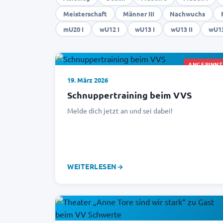
Meisterschaft
Männer III
Nachwuchs
mU20 I
wU12 I
wU13 I
wU13 II
wU13
ANGEPINNT
19. März 2026
Schnuppertraining beim VVS
Melde dich jetzt an und sei dabei!
WEITERLESEN
→