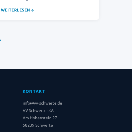
WEITERLESEN
→
→
KONTAKT
info@vv-schwerte.de
VV Schwerte e.V.
Am Hohenstein 27
58239 Schwerte