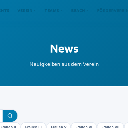
ENTS
VEREIN
TEAMS
BEACH
FÖRDERVEREI
News
Neuigkeiten aus dem Verein
Frauen II
Frauen III
Frauen V
Frauen VI
Frauen VII