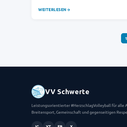
WEITERLESEN
→
VV Schwerte
Leistungsorientierter #HerzschlagVolleyball für alle
Breitensport, Gemeinschaft und gegenseitigen Respe
IG
YT
FB
X