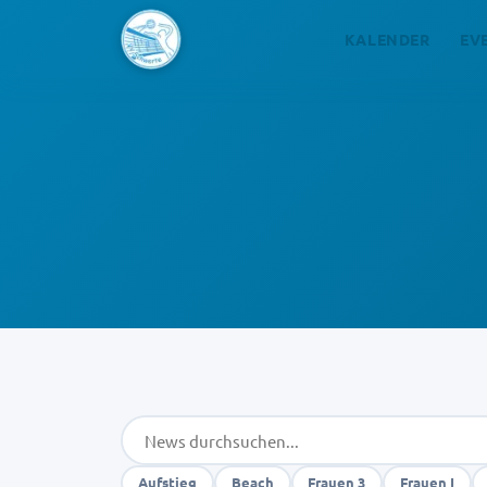
KALENDER
EV
Aufstieg
Beach
Frauen 3
Frauen I