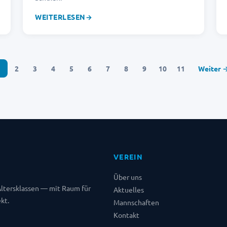
WEITERLESEN
→
1
2
3
4
5
6
7
8
9
10
11
Weiter 
VEREIN
Über uns
 Altersklassen — mit Raum für
Aktuelles
kt.
Mannschaften
Kontakt