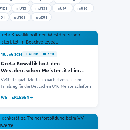
12 I
mU13
mU13 I
mU14 I
mU16 I
6 I
wU16 II
wu20 I
16. Juli 2026
JUGEND
BEACH
Greta Kowallik holt den
Westdeutschen Meistertitel im
Beachvolleyball
VVSlerin qualifiziert sich nach dramatischem
Finalsieg für die Deutschen U16-Meisterschaften
WEITERLESEN
→