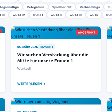
Regionalliga
Relegation
Spielbericht
Verbandsliga
mU
 III
wU13 IV
wU14 I
wU14 II
wU14 III
wU16
wU1
ANGEPINNT
05. März 2026
FRAUEN I
Wir suchen Verstärkung über die
Mitte für unsere Frauen 1
Wanted!
WEITERLESEN
→
13. Juni 2026