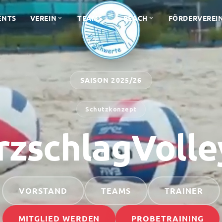
ENTS
VEREIN
TEAMS
BEACH
FÖRDERVEREI
SAISON 2025/26
Schutzkonzept
zschlagVolle
VORSTAND
TEAMS
TRAINER
MITGLIED WERDEN
PROBETRAINING