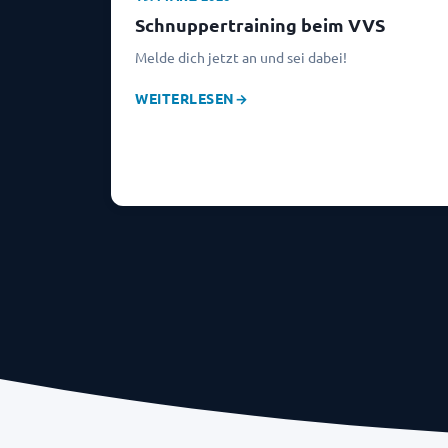
Schnuppertraining beim VVS
Melde dich jetzt an und sei dabei!
WEITERLESEN
→