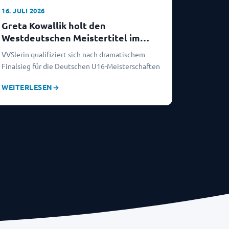
16. JULI 2026
Greta Kowallik holt den
Westdeutschen Meistertitel im
Beachvolleyball
VVSlerin qualifiziert sich nach dramatischem
Finalsieg für die Deutschen U16-Meisterschaften
WEITERLESEN
→