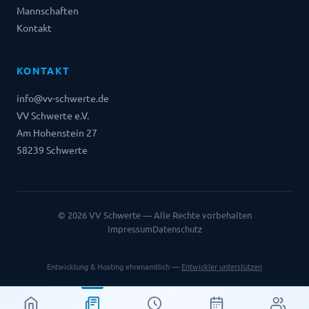
Mannschaften
Kontakt
KONTAKT
info@vv-schwerte.de
VV Schwerte e.V.
Am Hohenstein 27
58239 Schwerte
©
2026
VV Schwerte — Alle Rechte vorbehalten
Impressum
Datenschutz
Entwicklung & Hosting ehrenamtlich —
Entwickler unterstützen