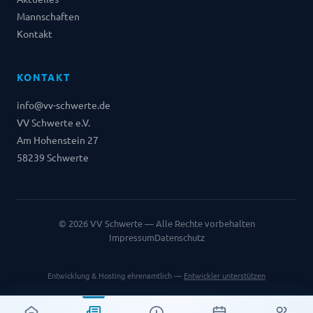
Mannschaften
Kontakt
KONTAKT
info@vv-schwerte.de
VV Schwerte e.V.
Am Hohenstein 27
58239 Schwerte
©
2026
VV Schwerte — Alle Rechte vorbehalten
Impressum
Datenschutz
Entwicklung & Hosting ehrenamtlich —
Entwickler unterstützen