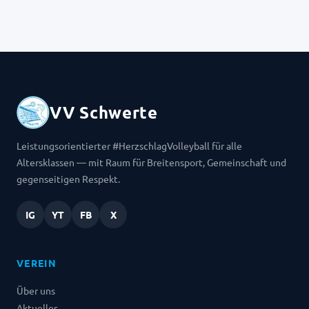
VV Schwerte
Leistungsorientierter #HerzschlagVolleyball für alle
Altersklassen — mit Raum für Breitensport, Gemeinschaft und
gegenseitigen Respekt.
IG
YT
FB
X
VEREIN
Über uns
Aktuelles