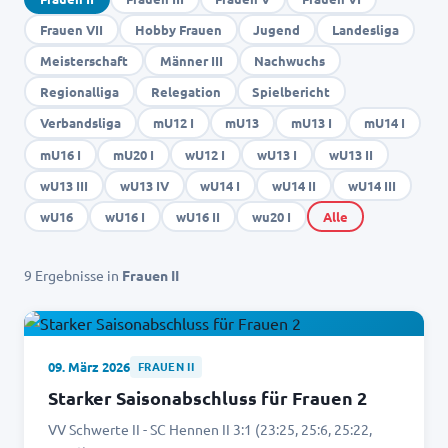
Frauen VII
Hobby Frauen
Jugend
Landesliga
Meisterschaft
Männer III
Nachwuchs
Regionalliga
Relegation
Spielbericht
Verbandsliga
mU12 I
mU13
mU13 I
mU14 I
mU16 I
mU20 I
wU12 I
wU13 I
wU13 II
wU13 III
wU13 IV
wU14 I
wU14 II
wU14 III
wU16
wU16 I
wU16 II
wu20 I
Alle
9
Ergebnis
se
in
Frauen II
09. März 2026
FRAUEN II
Starker Saisonabschluss für Frauen 2
VV Schwerte II - SC Hennen II 3:1 (23:25, 25:6, 25:22,